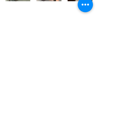
https://store.starbucks.co.jp/en/det
ail-203/
Disponemos de magníficos guías 
privados profesionales en inglés, 
español, francés y alemán. Por 
favor, compruebe sus tours 